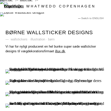
WHATWEDO COPENHAGEN
—
Switch to ENGLISH
BØRNE WALLSTICKER DESIGNS
— wallstickers · illustration · børn
Vi har for nyligt produceret en hel bunke super søde wallsticker
designs til vægdekorationsfirmaet
illux.dk
.